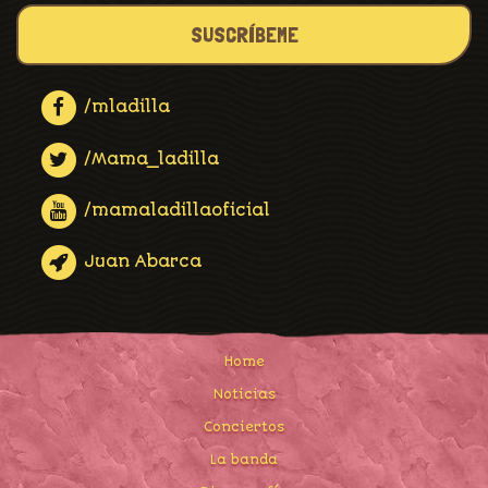
SUSCRÍBEME
/mladilla
/Mama_ladilla
/mamaladillaoficial
Juan Abarca
Home
Noticias
Conciertos
La banda