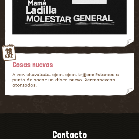
18
ENE
Cosas nuevas
A ver, chavalada, ejem, ejem, trjjjem: Estamos a
punto de sacar un disco nuevo. Permanezcan
atontados.
Contacto