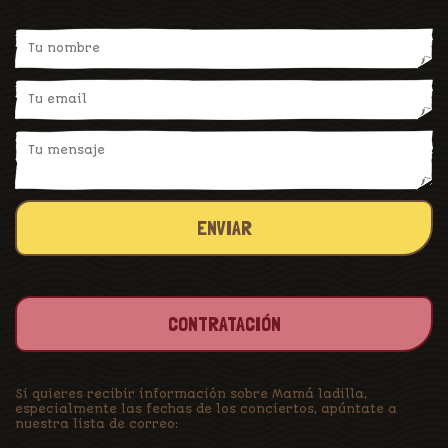
ENVIAR
CONTRATACIÓN
Si quieres recibir información sobre Mamá ladilla,
especialmente las fechas de los conciertos, apúntate a
nuestra lista de correo: