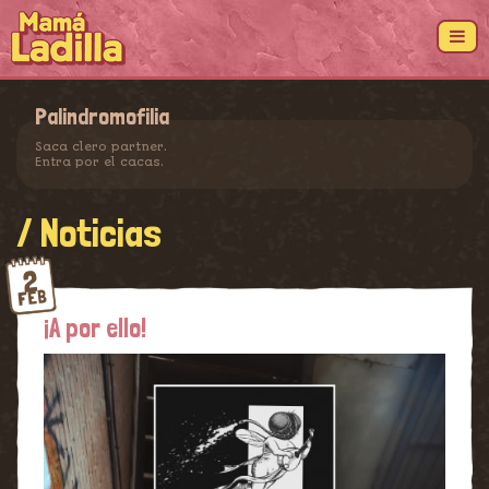
Palindromofilia
Saca clero partner.
Entra por el cacas.
/ Noticias
2
FEB
¡A por ello!